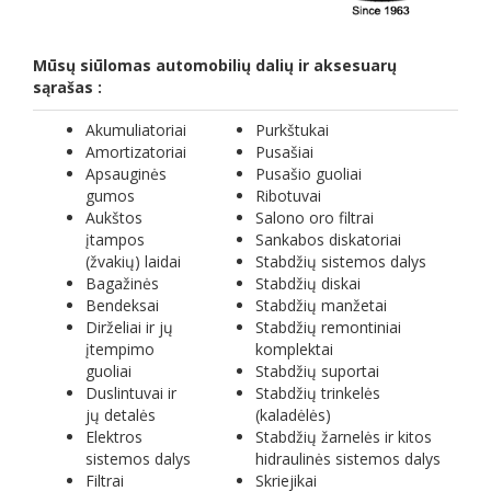
Mūsų siūlomas automobilių dalių ir aksesuarų
sąrašas :
Akumuliatoriai
Purkštukai
Amortizatoriai
Pusašiai
Apsauginės
Pusašio guoliai
gumos
Ribotuvai
Aukštos
Salono oro filtrai
įtampos
Sankabos diskatoriai
(žvakių) laidai
Stabdžių sistemos dalys
Bagažinės
Stabdžių diskai
Bendeksai
Stabdžių manžetai
Dirželiai ir jų
Stabdžių remontiniai
įtempimo
komplektai
guoliai
Stabdžių suportai
Duslintuvai ir
Stabdžių trinkelės
jų detalės
(kaladėlės)
Elektros
Stabdžių žarnelės ir kitos
sistemos dalys
hidraulinės sistemos dalys
Filtrai
Skriejikai