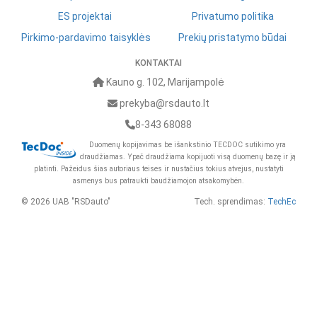
ES projektai
Privatumo politika
Pirkimo-pardavimo taisyklės
Prekių pristatymo būdai
KONTAKTAI
Kauno g. 102, Marijampolė
prekyba@rsdauto.lt
8-343 68088
Duomenų kopijavimas be išankstinio TECDOC sutikimo yra
draudžiamas. Ypač draudžiama kopijuoti visą duomenų bazę ir ją
platinti. Pažeidus šias autoriaus teises ir nustačius tokius atvejus, nustatyti
asmenys bus patraukti baudžiamojon atsakomybėn.
© 2026 UAB "RSDauto"
Tech. sprendimas:
TechEc