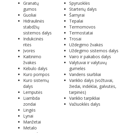
Granatų
Spyruoklės
gumos
Starterių dalys
Guoliai
Šarnyrai
Hidraulinės
Tepalai
stabdžių
Termomovos
sistemos dalys
Termostatai
Indukcinės
Trosai
ritės
Uždegimo žvakės
Įvorės
Uždegimo sistemos dalys
Kaitinimo
Vairo ir pakabos dalys
žvakės
Valytuvai ir valytuvų
Kėbulo dalys
gumelės
Kuro pompos
Vandens siurbliai
Kuro sistemų
Variklio dalys (vožtuvai,
dalys
žiedai, indėklai, galvutės,
Lemputės
tarpinės)
Liambda
Variklio tarpikliai
zondai
Važiuoklės dalys
Lingės
Lynai
Manžetai
Metalo