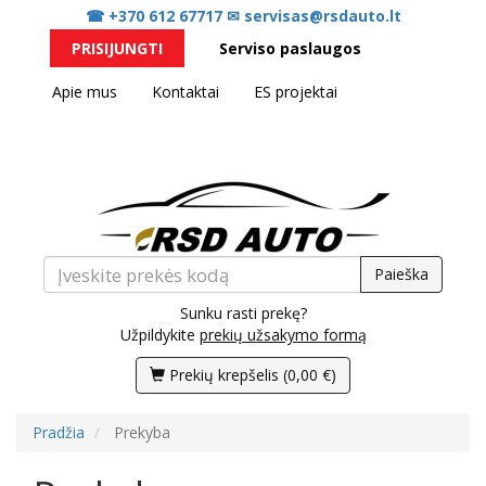
☎ +370 612 67717
✉ servisas@rsdauto.lt
PRISIJUNGTI
Serviso paslaugos
Apie mus
Kontaktai
ES projektai
Paieška
Sunku rasti prekę?
Užpildykite
prekių užsakymo formą
Prekių krepšelis
(
0,00 €
)
Pradžia
Prekyba