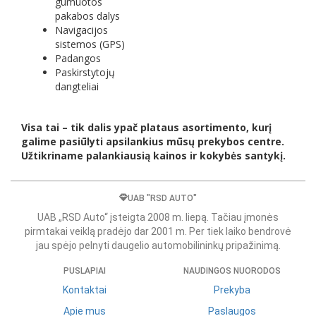
gumuotos
pakabos dalys
Navigacijos
sistemos (GPS)
Padangos
Paskirstytojų
dangteliai
Visa tai – tik dalis ypač plataus asortimento, kurį
galime pasiūlyti apsilankius mūsų prekybos centre.
Užtikriname palankiausią kainos ir kokybės santykį.
UAB "RSD AUTO"
UAB „RSD Auto“ įsteigta 2008 m. liepą. Tačiau įmonės
pirmtakai veiklą pradėjo dar 2001 m. Per tiek laiko bendrovė
jau spėjo pelnyti daugelio automobilininkų pripažinimą.
PUSLAPIAI
NAUDINGOS NUORODOS
Kontaktai
Prekyba
Apie mus
Paslaugos