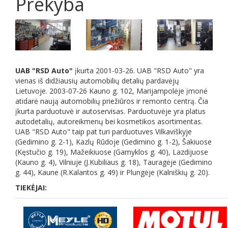
Prekyba
UAB "RSD Auto"
įkurta 2001-03-26. UAB "RSD Auto" yra
vienas iš didžiausių automobilių detalių pardavėjų
Lietuvoje. 2003-07-26 Kauno g. 102, Marijampolėje įmonė
atidarė naują automobilių priežiūros ir remonto centrą. Čia
įkurta parduotuvė ir autoservisas. Parduotuvėje yra platus
autodetalių, autoreikmenų bei kosmetikos asortimentas.
UAB "RSD Auto" taip pat turi parduotuves Vilkaviškyje
(Gedimino g. 2-1), Kazlų Rūdoje (Gedimino g. 1-2), Šakiuose
(Kęstučio g. 19), Mažeikiuose (Gamyklos g. 40), Lazdijuose
(
Kauno g. 4
), Vilniuje (J.Kubiliaus g. 18), Tauragėje (Gedimino
g. 44), Kaune (R.Kalantos g. 49) ir Plungėje (Kalniškių g. 20).
TIEKĖJAI: